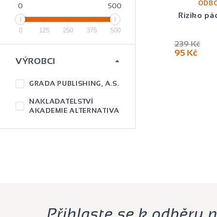
ODBO
0
500
Riziko pá
0
125
250
375
500
239 Kč
95 Kč
VÝROBCI
GRADA PUBLISHING, A.S.
NAKLADATELSTVÍ
AKADEMIE ALTERNATIVA
Přihlaste se k odběru 