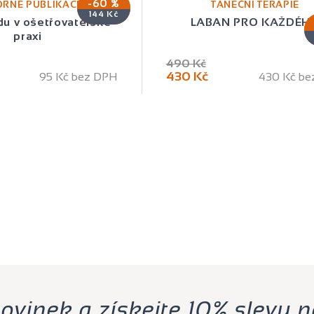
-60 %
RNÉ PUBLIKACE
TANEČNÍ TERAPIE
144 Kč
du v ošetřovatelské
LABAN PRO KAŽDÉH
praxi
490 Kč
430 Kč
95 Kč bez DPH
430 Kč be
novinek a získejte 10% slevu n