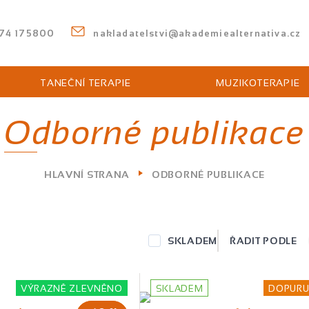
74 175800
nakladatelstvi@akademiealternativa.cz
Můžeme vám pomoci něco najít?
TANEČNÍ TERAPIE
MUZIKOTERAPIE
Odborné publikace
HLAVNÍ STRANA
ODBORNÉ PUBLIKACE
SKLADEM
ŘADIT PODLE
VÝRAZNĚ ZLEVNĚNO
SKLADEM
DOPURU