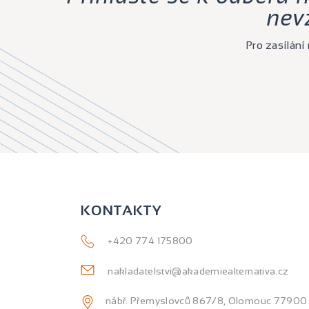
nev
Pro zasílán
KONTAKTY
+420 774 175800
nakladatelstvi@akademiealternativa.cz
nábř. Přemyslovců 867/8, Olomouc 77900