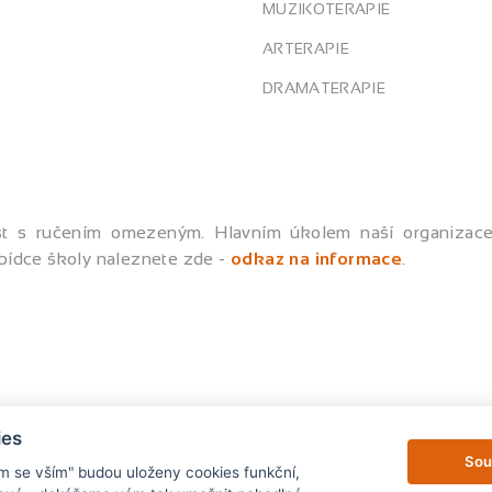
MUZIKOTERAPIE
ARTERAPIE
DRAMATERAPIE
st s ručením omezeným. Hlavním úkolem naší organizace 
bídce školy naleznete zde -
odkaz na informace
.
ies
Sou
ím se vším" budou uloženy cookies funkční,