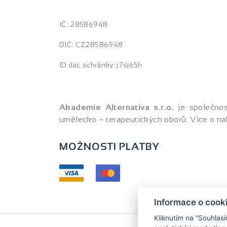
IČ: 28586948
DIČ: CZ28586948
ID dat. schránky: j7sj65h
Akademie Alternativa s.r.o.
je společno
umělecko – terapeutických oborů. Více o na
MOŽNOSTI PLATBY
Informace o cook
Kliknutím na "Souhlas