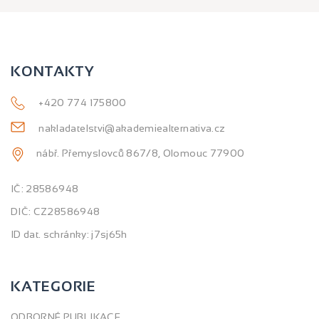
KONTAKTY
+420 774 175800
nakladatelstvi@akademiealternativa.cz
nábř. Přemyslovců 867/8, Olomouc 77900
IČ: 28586948
DIČ: CZ28586948
ID dat. schránky: j7sj65h
KATEGORIE
ODBORNÉ PUBLIKACE