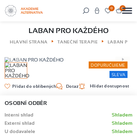
0
0
Můžeme vám pomoci něco najít?
LABAN PRO KAŽDÉHO
HLAVNÍ STRANA
TANEČNÍ TERAPIE
LABAN PRO
DOPURUČUJEME
SLEVA
Hlídat dostupnost
Přidat do oblíbených
Dotaz
OSOBNÍ ODBĚR
Interni sklad
Skladem
Externí sklad
Skladem
U dodavalele
Skladem