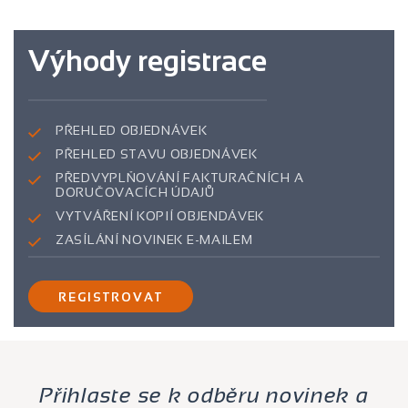
Výhody registrace
Příjmení
PŘEHLED OBJEDNÁVEK
Ulice
PŘEHLED STAVU OBJEDNÁVEK
PŘEDVYPLŇOVÁNÍ FAKTURAČNÍCH A
DORUČOVACÍCH ÚDAJŮ
VYTVÁŘENÍ KOPIÍ OBJENDÁVEK
Číslo popisné
ZASÍLÁNÍ NOVINEK E-MAILEM
REGISTROVAT
Obec
PSČ
Přihlaste se k odběru novinek a