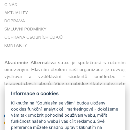
O NÁS
AKTUALITY
DOPRAVA
SMLUVNÍ PODMÍNKY
OCHRANA OSOBNÍCH ÚDAJŮ
KONTAKTY
Akademie Alternativa s.r.o.
je společnost s ručením
omezeným. Hlavním úkolem naší organizace je rozvoj,
výchova a vzdělávání studentů umělecko –
terapeutických oborů. Více o nabídce školy naleznete
zde -
odkaz na informace
.
Informace o cookies
Kliknutím na "Souhlasím se vším" budou uloženy
MOŽNOSTI PLATBY
cookies funkční, analytické i marketingové - dokážeme
vám tak umožnit pohodlné používání webu, měřit
funkčnost našeho webu i vás cílit reklamou. Své
preference můžete snadno upravit kliknutím na