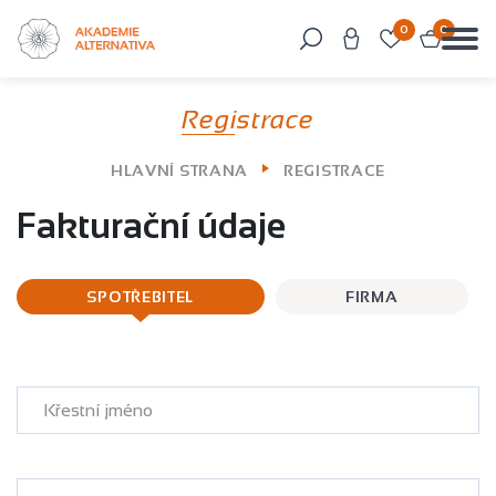
0
0
Můžeme vám pomoci něco najít?
Registrace
HLAVNÍ STRANA
REGISTRACE
Fakturační údaje
SPOTŘEBITEL
FIRMA
Křestní jméno